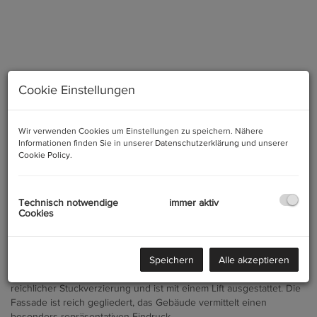
Cookie Einstellungen
Wir verwenden Cookies um Einstellungen zu speichern. Nähere
Informationen finden Sie in unserer
Datenschutzerklärung
und unserer
Cookie Policy
.
Beschreibung
Technisch notwendige
immer aktiv
Cookies
Zum Verkauf gelangt ein baugenehmigter Rohdachboden in einem
prachtvollen Gebäude aus der Gründerzeit, errichtet im Stil der
Wiener Neorenaissance in bester Innenstadtlage. Das Gebäude
Speichern
Alle akzeptieren
bietet einen herrschaftlichen Eingang samt Gewölbedecke und
reichlicher Stuckverzierung und ist mit einem Lift ausgestattet. Die
Fassade ist reich gegliedert, das Gebäude vermittelt einen
besonders repräsentativen Eindruck.