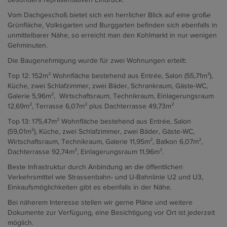
Vom Dachgeschoß bietet sich ein herrlicher Blick auf eine große
Grünfläche, Volksgarten und Burggarten befinden sich ebenfalls in
unmittelbarer Nähe, so erreicht man den Kohlmarkt in nur wenigen
Gehminuten.
Die Baugenehmigung wurde für zwei Wohnungen erteilt:
Top 12: 152m² Wohnfläche bestehend aus Entrée, Salon (55,71m²),
Küche, zwei Schlafzimmer, zwei Bäder, Schrankraum, Gäste-WC,
Galerie 5,96m², Wirtschaftsraum, Technikraum, Einlagerungsraum
12,69m², Terrasse 6,07m² plus Dachterrasse 49,73m²
Top 13: 175,47m² Wohnfläche bestehend aus Entrée, Salon
(59,01m²), Küche, zwei Schlafzimmer, zwei Bäder, Gäste-WC,
Wirtschaftsraum, Technikraum, Galerie 11,95m², Balkon 6,07m²,
Dachterrasse 92,74m², Einlagerungsraum 11,96m².
Beste Infrastruktur durch Anbindung an die öffentlichen
Verkehrsmittel wie Strassenbahn- und U-Bahnlinie U2 und U3,
Einkaufsmöglichkeiten gibt es ebenfalls in der Nähe.
Bei näherem Interesse stellen wir gerne Pläne und weitere
Dokumente zur Verfügung, eine Besichtigung vor Ort ist jederzeit
möglich.