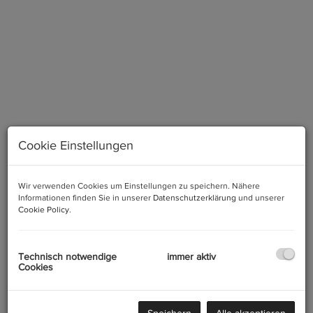
Cookie Einstellungen
Wir verwenden Cookies um Einstellungen zu speichern. Nähere
Terrasse
Informationen finden Sie in unserer
Datenschutzerklärung
und unserer
Cookie Policy
.
Technisch notwendige
immer aktiv
Cookies
Beschreibung
Zum Verkauf gelangt ein saniertes Split-Level-Reihenhaus in
Speichern
Alle akzeptieren