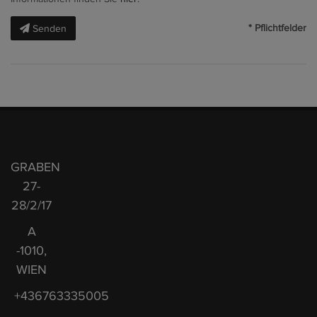
* Pflichtfelder
Senden
GRABEN
27-
28/2/17
A
-1010,
WIEN
+436763335005