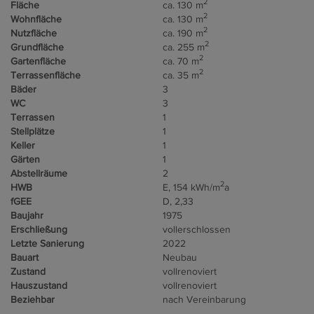
2
Fläche
ca. 130 m
2
Wohnfläche
ca. 130 m
2
Nutzfläche
ca. 190 m
2
Grundfläche
ca. 255 m
2
Gartenfläche
ca. 70 m
2
Terrassenfläche
ca. 35 m
Bäder
3
WC
3
Terrassen
1
Stellplätze
1
Keller
1
Gärten
1
Abstellräume
2
2
HWB
E, 154 kWh/m
a
fGEE
D, 2,33
Baujahr
1975
Erschließung
vollerschlossen
Letzte Sanierung
2022
Bauart
Neubau
Zustand
vollrenoviert
Hauszustand
vollrenoviert
Beziehbar
nach Vereinbarung