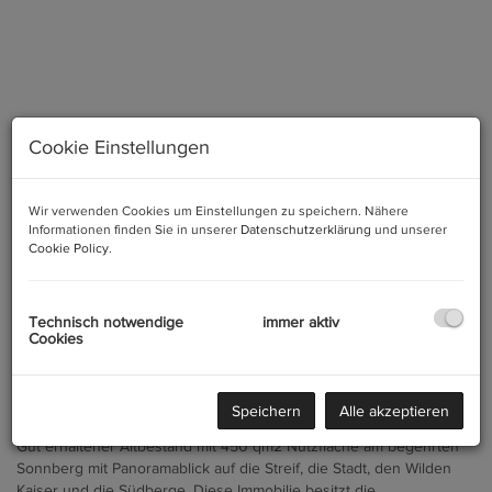
Cookie Einstellungen
Wir verwenden Cookies um Einstellungen zu speichern. Nähere
Informationen finden Sie in unserer
Datenschutzerklärung
und unserer
Cookie Policy
.
Hahnenkamm und Streifabfahrt
Technisch notwendige
immer aktiv
Cookies
Beschreibung
Speichern
Alle akzeptieren
Gut erhaltener Altbestand mit 450 qm2 Nutzfläche am begehrten
Sonnberg mit Panoramablick auf die Streif, die Stadt, den Wilden
Kaiser und die Südberge. Diese Immobilie besitzt die