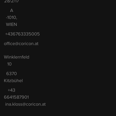
28/2/17
A
-1010,
WIEN
+436763335005
office@coricon.at
Winklernfeld
10
6370
Kitzbühel
+43
6641587901
ina.kloss@coricon.at