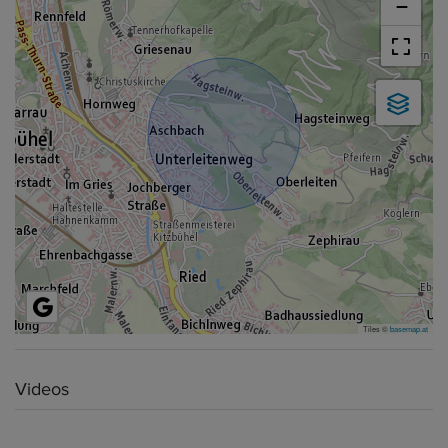
−
Tiles ©
basemap.at
Videos