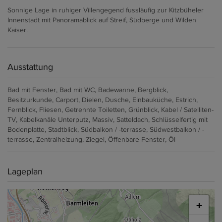
Sonnige Lage in ruhiger Villengegend fussläufig zur Kitzbüheler
Innenstadt mit Panoramablick auf Streif, Südberge und Wilden
Kaiser.
Ausstattung
Bad mit Fenster
Bad mit WC
Badewanne
Bergblick
Besitzurkunde
Carport
Dielen
Dusche
Einbauküche
Estrich
Fernblick
Fliesen
Getrennte Toiletten
Grünblick
Kabel / Satelliten-
TV
Kabelkanäle Unterputz
Massiv
Satteldach
Schlüsselfertig mit
Bodenplatte
Stadtblick
Südbalkon / -terrasse
Südwestbalkon / -
terrasse
Zentralheizung
Ziegel
Öffenbare Fenster
Öl
Lageplan
+